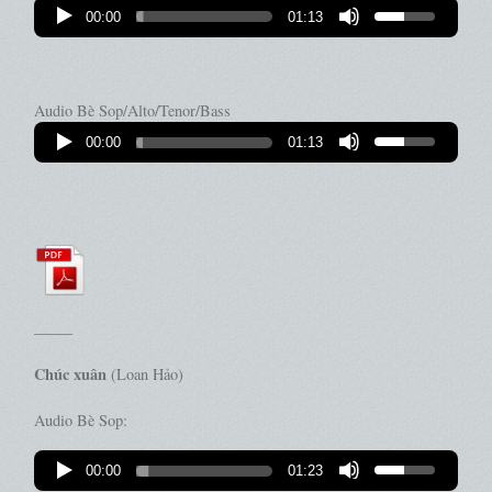
00:00
01:13
Audio Bè Sop/Alto/Tenor/Bass
00:00
01:13
——–
Chúc xuân
(Loan Hảo)
Audio Bè Sop:
00:00
01:23