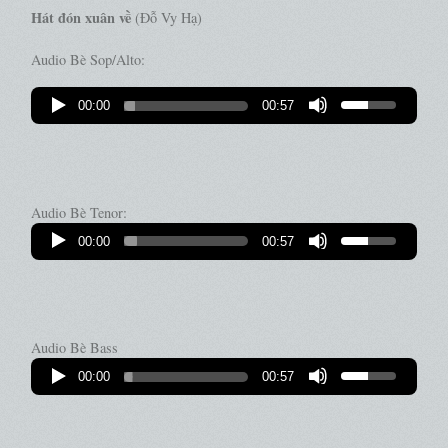
Hát đón xuân về
(Đỗ Vy Hạ)
Audio Bè Sop/Alto:
00:00
00:57
Audio Bè Tenor:
00:00
00:57
Audio Bè Bass
00:00
00:57