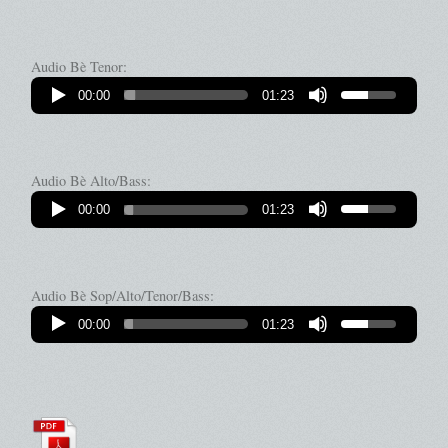
Audio Bè Tenor:
00:00
01:23
Audio Bè Alto/Bass:
00:00
01:23
Audio Bè Sop/Alto/Tenor/Bass:
00:00
01:23