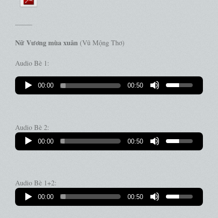
——–
Nữ Vương mùa xuân
(Vũ Mộng Thơ)
Audio Bè 1:
00:00
00:50
Audio Bè 2:
00:00
00:50
Audio Bè 1+2:
00:00
00:50