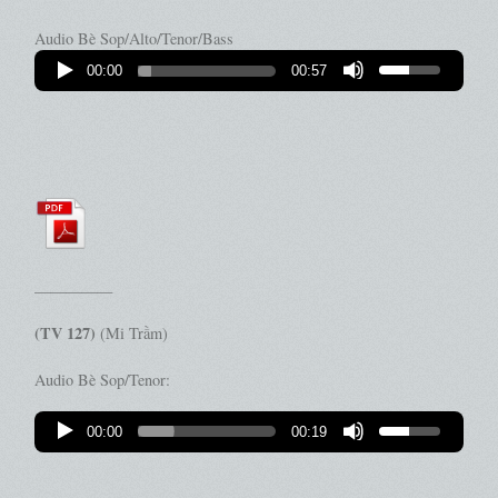
Audio Bè Sop/Alto/Tenor/Bass
00:00
00:57
—————
(TV 127)
(Mi Trầm)
Audio Bè Sop/Tenor:
00:00
00:19