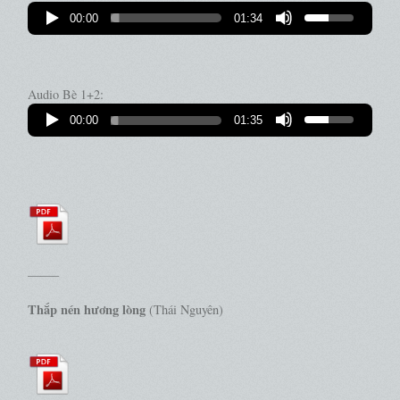
00:00
01:34
Audio Bè 1+2:
00:00
01:35
——–
Thắp nén hương lòng
(Thái Nguyên)