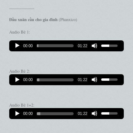
——————
Đầu xuân cầu cho gia đình
(Phanxico)
Audio Bè 1:
00:00
01:22
Audio Bè 2:
00:00
01:22
Audio Bè 1+2:
00:00
01:22