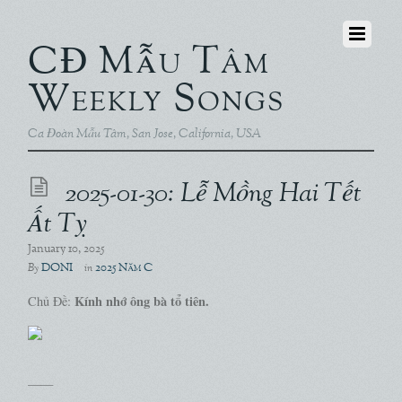
CĐ Mẫu Tâm
Weekly Songs
Ca Đoàn Mẫu Tâm, San Jose, California, USA
2025-01-30: Lễ Mồng Hai Tết
Ất Tỵ
January 10, 2025
DONI
2025 Năm C
By
in
Kính nhớ ông bà tổ tiên.
Chủ Đề:
——