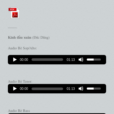
——–
Kinh đầu xuân
(Đức Dũng)
Audio Bè Sop/Alto:
00:00
01:13
Audio Bè Tenor:
00:00
01:13
Audio Bè Bass