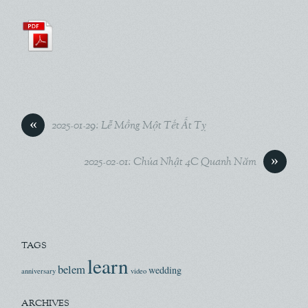
«
2025-01-29: Lễ Mồng Một Tết Ất Tỵ
»
2025-02-01: Chúa Nhật 4C Quanh Năm
TAGS
learn
belem
wedding
anniversary
video
ARCHIVES