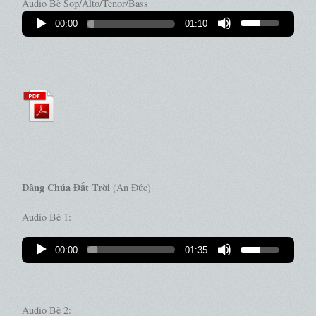
Audio Bè Sop/Alto/Tenor/Bass
00:00
01:10
———————-
Dâng Chúa Đất Trời
(Ân Đức)
Audio Bè 1:
00:00
01:35
Audio Bè 2: