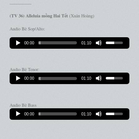
—————
(TV 36) Alleluia mồng Hai Tết
(Xuân Hoàng)
Audio Bè Sop/Alto:
00:00
01:10
Audio Bè Tenor:
00:00
01:10
Audio Bè Bass
00:00
01:10