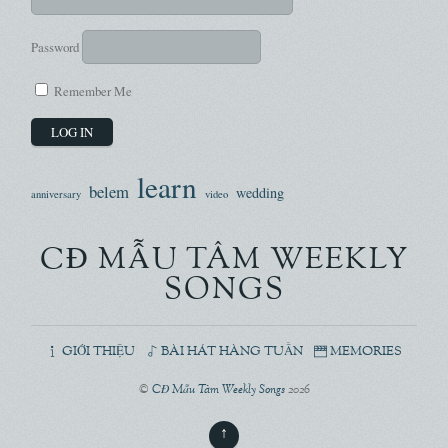
Password
Remember Me
learn
belem
wedding
anniversary
video
CĐ MẪU TÂM WEEKLY
SONGS
GIỚI THIỆU
BÀI HÁT HÀNG TUẦN
MEMORIES
©
CĐ Mẫu Tâm Weekly Songs
2026
↑