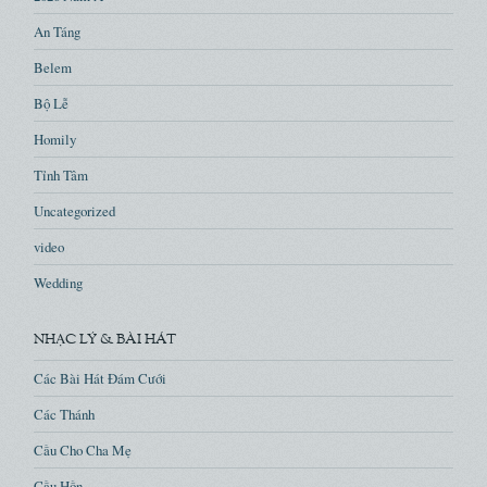
An Táng
Belem
Bộ Lễ
Homily
Tỉnh Tâm
Uncategorized
video
Wedding
NHẠC LÝ & BÀI HÁT
Các Bài Hát Đám Cưới
Các Thánh
Cầu Cho Cha Mẹ
Cầu Hồn