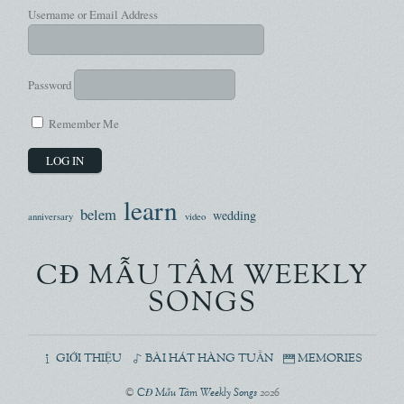
Username or Email Address
Password
Remember Me
learn
belem
wedding
anniversary
video
CĐ MẪU TÂM WEEKLY
SONGS
GIỚI THIỆU
BÀI HÁT HÀNG TUẦN
MEMORIES
©
CĐ Mẫu Tâm Weekly Songs
2026